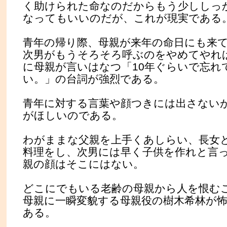
く助けられた命なのだからもう少ししっ
なってもいいのだが、これが現実である
青年の帰り際、母親が来年の命日にも来
次男がもうそろそろ呼ぶのをやめてやれ
に母親が言いはなつ「10年ぐらいで忘れ
い。」の台詞が強烈である。
青年に対する言葉や顔つきには出さない
がほしいのである。
わがままな父親を上手くあしらい、長女
料理をし、次男には早く子供を作れと言
親の顔はそこにはない。
どこにでもいる老齢の母親から人を恨む
母親に一瞬変貌する母親役の樹木希林が
ある。