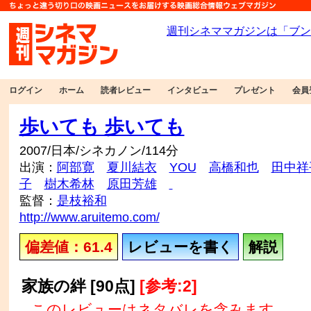
ログイン
ホーム
読者レビュー
インタビュー
プレゼント
会員
歩いても 歩いても
2007/日本/シネカノン/114分
出演：
阿部寛
夏川結衣
YOU
高橋和也
田中祥
子
樹木希林
原田芳雄
監督：
是枝裕和
http://www.aruitemo.com/
偏差値：61.4
レビューを書く
解説
家族の絆 [90点]
[参考:2]
このレビューはネタバレを含みます