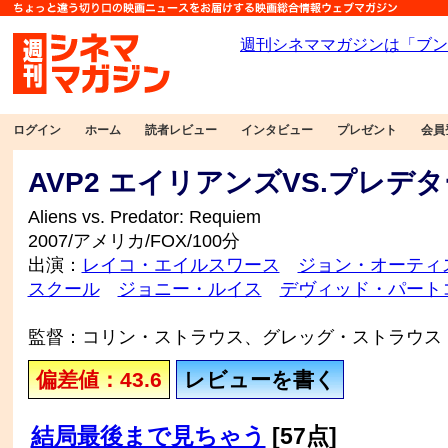
ログイン
ホーム
読者レビュー
インタビュー
プレゼント
会員
AVP2 エイリアンズVS.プレデ
Aliens vs. Predator: Requiem
2007/アメリカ/FOX/100分
出演：
レイコ・エイルスワース
ジョン・オーティ
スクール
ジョニー・ルイス
デヴィッド・パート
監督：コリン・ストラウス、グレッグ・ストラウス
偏差値：43.6
レビューを書く
結局最後まで見ちゃう
[57点]