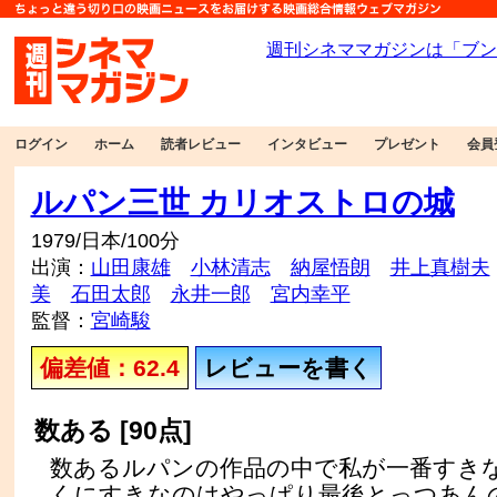
ログイン
ホーム
読者レビュー
インタビュー
プレゼント
会員
ルパン三世 カリオストロの城
1979/日本/100分
出演：
山田康雄
小林清志
納屋悟朗
井上真樹夫
美
石田太郎
永井一郎
宮内幸平
監督：
宮崎駿
偏差値：62.4
レビューを書く
数ある [90点]
数あるルパンの作品の中で私が一番すき
くにすきなのはやっぱり最後とっつあん