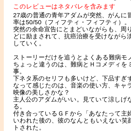
このレビューはネタバレを含みます
27歳の普通の青年アダムが突然、がんに
率は50/50（フィフティ・フィフティ）。
突然の余命宣告にとまどいながらも、周
どに励まされて、抗癌治療を受けながら
していく。
ストーリーだけを追うとよくある難病モ
ちょっと違うのは、難病とＨコメディを
事。
下ネタ系のセリフも多いけど、下品すぎ
なって感じたのは、音楽の使い方、キャ
映像の美しさかな？
主人公のアダムがいい。見ていて涼しげ
る。
付き合っているＧＦから「あなたって主
いわれた後の、彼のなんともいえない笑
トされた。