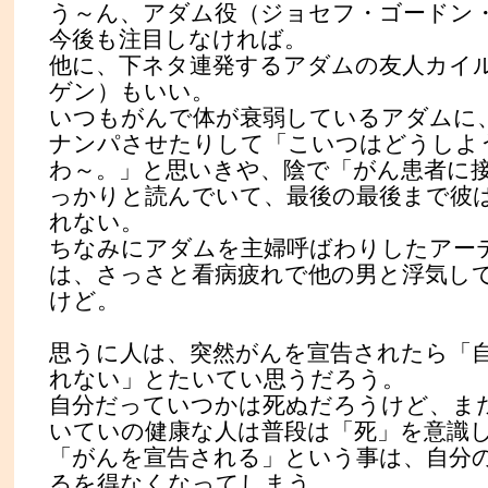
う～ん、アダム役（ジョセフ・ゴードン
今後も注目しなければ。
他に、下ネタ連発するアダムの友人カイ
ゲン）もいい。
いつもがんで体が衰弱しているアダムに
ナンパさせたりして「こいつはどうしよ
わ～。」と思いきや、陰で「がん患者に
っかりと読んでいて、最後の最後まで彼
れない。
ちなみにアダムを主婦呼ばわりしたアー
は、さっさと看病疲れで他の男と浮気し
けど。
思うに人は、突然がんを宣告されたら「
れない」とたいてい思うだろう。
自分だっていつかは死ぬだろうけど、ま
いていの健康な人は普段は「死」を意識
「がんを宣告される」という事は、自分
るを得なくなってしまう。