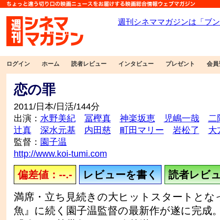
ログイン
ホーム
読者レビュー
インタビュー
プレゼント
会員
恋の罪
2011/日本/日活/144分
出演：
水野美紀
冨樫真
神楽坂恵
児嶋一哉
二
辻真
深水元基
内田慈
町田マリー
岩松了
大
監督：
園子温
http://www.koi-tumi.com
偏差値：--.-
レビューを書く
読者レビュー
満席・立ち見続きの大ヒットスタートとな
魚』に続く園子温監督の最新作が遂に完成