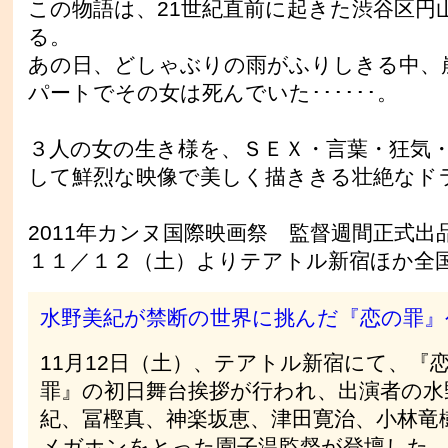
この物語は、21世紀直前に起きた渋谷区円
る。
あの日、どしゃぶりの雨がふりしきる中、
パートでその女は死んでいた･･････。
３人の女の生き様を、ＳＥＸ・言葉・狂気
して鮮烈な映像で美しく描ききる壮絶なド
2011年カンヌ国際映画祭 監督週間正式出
１１／１２（土）よりテアトル新宿ほか全
水野美紀が禁断の世界に挑んだ『恋の罪』
11月12日（土）、テアトル新宿にて、『
罪』の初日舞台挨拶が行われ、出演者の水
紀、冨樫真、神楽坂恵、津田寛治、小林竜
メガホンをとった園子温監督が登壇した