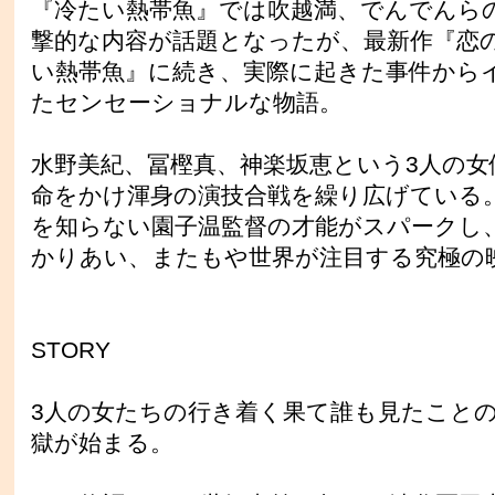
『冷たい熱帯魚』では吹越満、でんでんら
撃的な内容が話題となったが、最新作『恋
い熱帯魚』に続き、実際に起きた事件から
たセンセーショナルな物語。
水野美紀、冨樫真、神楽坂恵という3人の女
命をかけ渾身の演技合戦を繰り広げている
を知らない園子温監督の才能がスパークし
かりあい、またもや世界が注目する究極の
STORY
3人の女たちの行き着く果て誰も見たこと
獄が始まる。