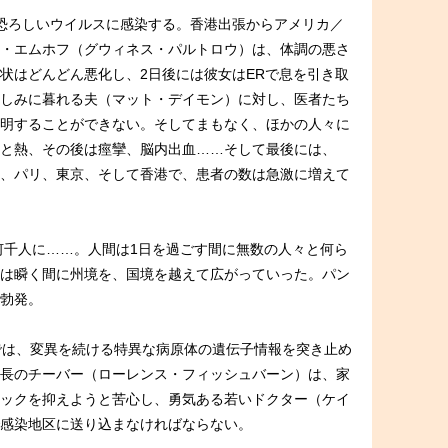
恐ろしいウイルスに感染する。香港出張からアメリカ／
・エムホフ（グウィネス・パルトロウ）は、体調の悪さ
状はどんどん悪化し、2日後には彼女はERで息を引き取
しみに暮れる夫（マット・デイモン）に対し、医者たち
明することができない。そしてまもなく、ほかの人々に
と熱、その後は痙攣、脳内出血……そして最後には、
、パリ、東京、そして香港で、患者の数は急激に増えて
、何千人に……。人間は1日を過ごす間に無数の人々と何ら
は瞬く間に州境を、国境を越えて広がっていった。パン
勃発。
では、変異を続ける特異な病原体の遺伝子情報を突き止め
長のチーバー（ローレンス・フィッシュバーン）は、家
ックを抑えようと苦心し、勇気ある若いドクター（ケイ
感染地区に送り込まなければならない。