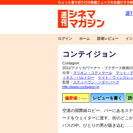
ログイン
ホーム
読者レビュー
イン
コンテイジョン
Contagion
2011/アメリカ/ワーナー・ブラザース映画/1
出演：
マリオン・コティヤール
マット・
ィネス・パルトロー
ケイト・ウィンスレ
監督：
スティーヴン・ソダーバーグ
http://www.contagion.jp
偏差値：--.-
レビューを書く
読
空港の国際線ロビー。バーにあるスナ
ードをウェイターに渡す。街のどこか
バスの中。ひとりの男が咳き込む……