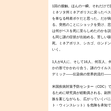
1回の接触。ほんの一瞬。それだけで
ミネソタ州ミネアポリスに戻ったベス
を単なる時差ボケだと思った。だが病
る。突然のことにショックを受け、悲
は何がベスを死に至らしめたのかを説
も同じ謎の症状が出始める。苦しい咳
死。ミネアポリス、シカゴ、ロンドン
いく。
1人が4人に、そして16人、何百人
かの形でかかわり合う。謎のウイルス
デミック――伝染病の世界的流行――
米国疾病対策予防センター（CDC）
るために研究員が総動員される。副所
族を案じながらも、広がっていくパニ
ト・ウィンスレット）を危険を承知で