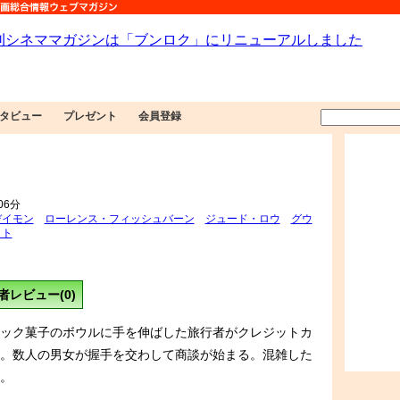
タビュー
プレゼント
会員登録
06分
デイモン
ローレンス・フィッシュバーン
ジュード・ロウ
グウ
ット
者レビュー(0)
ック菓子のボウルに手を伸ばした旅行者がクレジットカ
。数人の男女が握手を交わして商談が始まる。混雑した
。