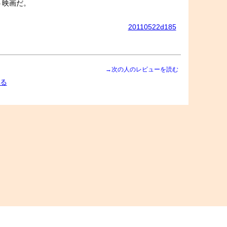
う映画だ。
20110522d185
→次の人のレビューを読む
る