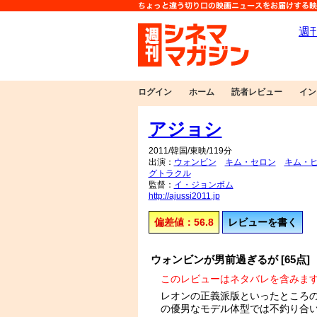
ログイン
ホーム
読者レビュー
イン
アジョシ
2011/韓国/東映/119分
出演：
ウォンビン
キム・セロン
キム・
グトラクル
監督：
イ・ジョンボム
http://ajussi2011.jp
偏差値：56.8
レビューを書く
ウォンビンが男前過ぎるが [65点]
このレビューはネタバレを含みま
レオンの正義派版といったところ
の優男なモデル体型では不釣り合