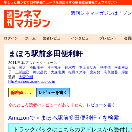
ログイン
ホーム
読者レビュー
インタビュー
プレゼント
会員
まほろ駅前多田便利軒
2011/日本/アスミック・エース
出演：
瑛太
松田龍平
片岡礼子
鈴木杏
本上まなみ
柄本佑
横山幸汰
子
三浦誠己
梅沢昌代
大森南朋
松尾スズキ
麿赤兒
高良健吾
岸部一
監督：
大森立嗣
http://mahoro.asmik-ace.co.jp
偏差値：--.-
レビューを書く
今のところ読者のレビューがありません。
レビューを書く
Amazonで＜まほろ駅前多田便利軒＞を検索
トラックバックはこちらのアドレスから受付し