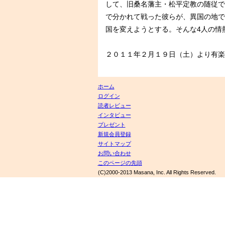
して、旧桑名藩主・松平定教の随従で
で分かれて戦った彼らが、異国の地で
国を変えようとする。そんな4人の情
２０１１年２月１９日（土）より有楽
ホーム
ログイン
読者レビュー
インタビュー
プレゼント
新規会員登録
サイトマップ
お問い合わせ
このページの先頭
(C)2000-2013 Masana, Inc. All Rights Reserved.