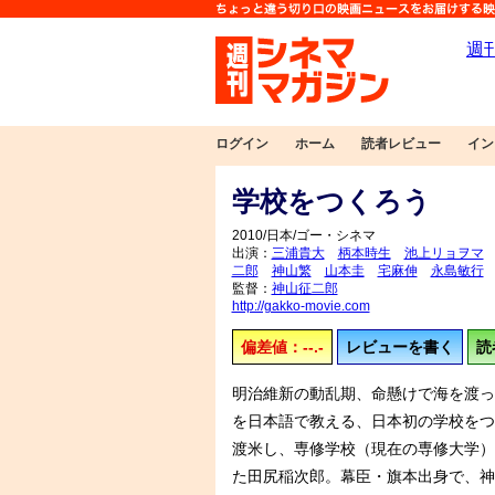
ログイン
ホーム
読者レビュー
イン
学校をつくろう
2010/日本/ゴー・シネマ
出演：
三浦貴大
柄本時生
池上リョヲマ
二郎
神山繁
山本圭
宅麻伸
永島敏行
監督：
神山征二郎
http://gakko-movie.com
偏差値：--.-
レビューを書く
読
明治維新の動乱期、命懸けで海を渡っ
を日本語で教える、日本初の学校をつ
渡米し、専修学校（現在の専修大学）
た田尻稲次郎。幕臣・旗本出身で、神