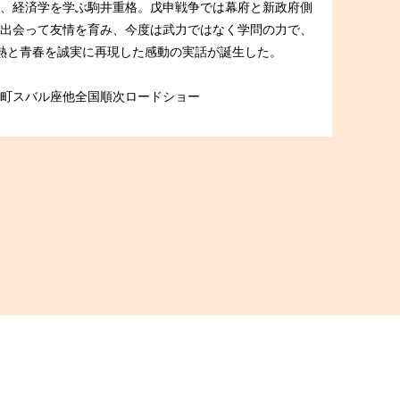
、経済学を学ぶ駒井重格。戊申戦争では幕府と新政府側
出会って友情を育み、今度は武力ではなく学問の力で、
熱と青春を誠実に再現した感動の実話が誕生した。
町スバル座他全国順次ロードショー