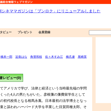
タビュー
プレゼント
会員登録
橋本一郎
近衛はな
角替和枝
佐々木すみ江
橋爪遼
尾崎英
者レビュー(0)
てアメリカで学び、法律と経済という当時最先端の学問
くった4人の男たちがいた。彦根藩の藩費留学生として
の初代校長となる相馬永胤。日本最初の法学博士となっ
童と謳われハーバード大学を卒業した目賀田種太郎。そ