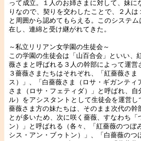
って成立。１人のお姉さまに対して、妹に
りなので、契りを交わしたことで、２人は
と周囲から認めてもらえる。このシステム
在し、連綿と受け継がれてきた。
～私立リリアン女学園の生徒会～
この学園の生徒会は「山百合会」といい、
薇さまと呼ばれる３人の幹部によって運営
３薔薇さまたちはそれぞれ、「紅薔薇さま
ス）」、「白薔薇さま（ロサ・ギガンティ
さま（ロサ・フェティダ）」と呼ばれ、自
ル）をアシスタントとして生徒会を運営し
薔薇さま方の妹たちは、そのまま次代の幹
とが多いため、次に咲く薔薇、すなわち「
ン）」と呼ばれる（各々、「紅薔薇のつぼ
シス・アン・ブゥトン）」、「白薔薇のつ