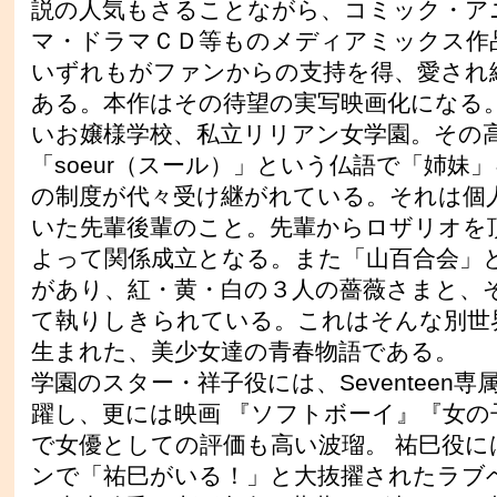
説の人気もさることながら、コミック・ア
マ・ドラマＣＤ等ものメディアミックス作
いずれもがファンからの支持を得、愛され
ある。本作はその待望の実写映画化になる。
いお嬢様学校、私立リリアン女学園。その
「soeur（スール）」という仏語で「姉妹
の制度が代々受け継がれている。それは個
いた先輩後輩のこと。先輩からロザリオを
よって関係成立となる。また「山百合会」
があり、紅・黄・白の３人の薔薇さまと、
て執りしきられている。これはそんな別世
生まれた、美少女達の青春物語である。
学園のスター・祥子役には、Seventeen
躍し、更には映画 『ソフトボーイ』『女の
で女優としての評価も高い波瑠。 祐巳役に
ンで「祐巳がいる！」と大抜擢されたラブ