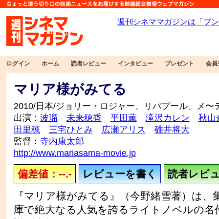
ログイン
ホーム
読者レビュー
インタビュー
プレゼント
会員
マリア様がみてる
2010/日本/ジョリー・ロジャー、リバプール、メ〜
出演：
波瑠
未来穂香
平田薫
滝沢カレン
秋山
田里穂
三宅ひとみ
広瀬アリス
碓井将大
監督：
寺内康太郎
http://www.mariasama-movie.jp
偏差値：--.-
レビューを書く
読者レビュー
『マリア様がみてる』（今野緒雪著）は、
庫で絶大なる人気を誇るライトノベルの名