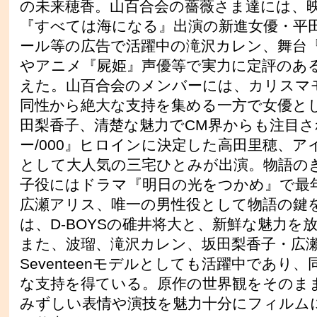
の未来穂香。山百合会の薔薇さま達には、
『すべては海になる』出演の新進女優・平
ール等の広告で活躍中の滝沢カレン、舞台
やアニメ『屍姫』声優等で実力に定評のあ
えた。山百合会のメンバーには、カリスマ
同性から絶大な支持を集める一方で女優と
田梨香子、清楚な魅力でCM界からも注目
ー/000』ヒロインに決定した高田里穂、アイド
として大人気の三宅ひとみが出演。物語の
子役にはドラマ『明日の光をつかめ』で最
広瀬アリス、唯一の男性役として物語の鍵
は、D-BOYSの碓井将大と、新鮮な魅力を
また、波瑠、滝沢カレン、坂田梨香子・広
Seventeenモデルとしても活躍中であり
な支持を得ている。原作の世界観をそのま
みずしい表情や演技を魅力十分にフィルム