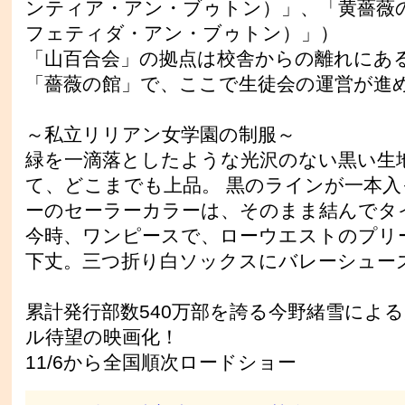
ンティア・アン・ブゥトン）」、「黄薔薇
フェティダ・アン・ブゥトン）」）
「山百合会」の拠点は校舎からの離れにあ
「薔薇の館」で、ここで生徒会の運営が進
～私立リリアン女学園の制服～
緑を一滴落としたような光沢のない黒い生
て、どこまでも上品。 黒のラインが一本
ーのセーラーカラーは、そのまま結んでタ
今時、ワンピースで、ローウエストのプリ
下丈。三つ折り白ソックスにバレーシュー
累計発行部数540万部を誇る今野緒雪によ
ル待望の映画化！
11/6から全国順次ロードショー