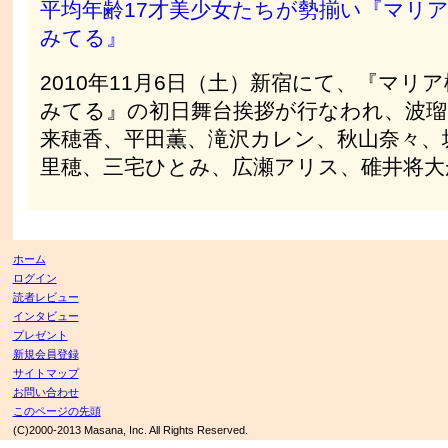
平均年齢17才美少女たちが勢揃い『マリ
みてる』
2010年11月6日（土）新宿にて、『マリ
みてる』の初日舞台挨拶が行なわれ、波瑠
来穂香、平田薫、滝沢カレン、秋山奈々、
里穂、三宅ひとみ、広瀬アリス、碓井将大
ホーム
ログイン
読者レビュー
インタビュー
プレゼント
新規会員登録
サイトマップ
お問い合わせ
このページの先頭
(C)2000-2013 Masana, Inc. All Rights Reserved.