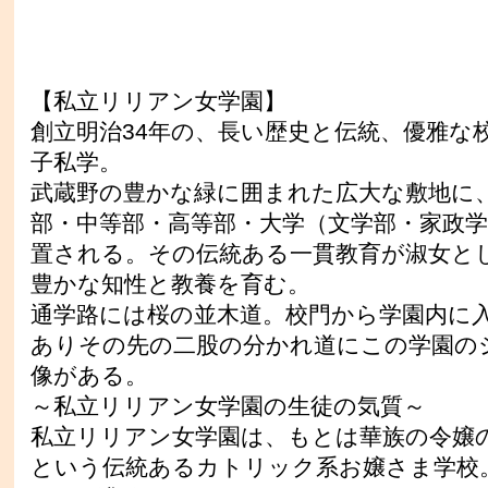
【私立リリアン女学園】
創立明治34年の、長い歴史と伝統、優雅な
子私学。
武蔵野の豊かな緑に囲まれた広大な敷地に
部・中等部・高等部・大学（文学部・家政
置される。その伝統ある一貫教育が淑女と
豊かな知性と教養を育む。
通学路には桜の並木道。校門から学園内に
ありその先の二股の分かれ道にこの学園の
像がある。
～私立リリアン女学園の生徒の気質～
私立リリアン女学園は、もとは華族の令嬢
という伝統あるカトリック系お嬢さま学校