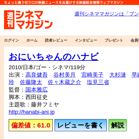
ログイン
ホーム
読者レビュー
インタビュー
プレゼント
会員
おにいちゃんのハナビ
2010/日本/ゴー・シネマ/119分
出演：
高良健吾
谷村美月
宮崎美子
大杉漣
早
玲
佐藤隆太
佐々木蔵之介
塩見三省
監督：
国本雅広
脚本：西田征史
主題歌：藤井フミヤ
http://hanabi-ani.jp
偏差値：61.0
レビューを書く
解説