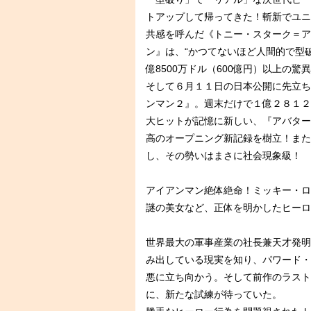
トアップして帰ってきた！斬新でユニ
共感を呼んだ《トニー・スターク＝ア
ン』は、“かつてないほど人間的で型
億8500万ドル（600億円）以上の
そして６月１１日の日本公開に先立ち
ンマン２』。週末だけで１億２８１２
大ヒットが記憶に新しい、『アバター
高のオープニング新記録を樹立！また
し、その勢いはまさに社会現象級！
アイアンマン絶体絶命！ミッキー・ロ
謎の美女など、正体を明かしたヒーロ
世界最大の軍事産業の社長兼天才発明
み出している現実を知り、パワード・
悪に立ち向かう。そして前作のラスト
に、新たな試練が待っていた。