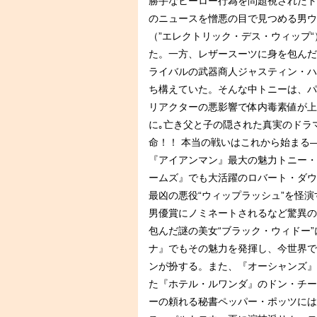
勝手なヒーロー行為を問題視されたト
のニュースを憎悪の目で見つめる男ウ
（”エレクトリック・デス・ウィップ
た。一方、レザースーツに身を包んだ
ライバルの武器商人ジャスティン・ハ
ち構えていた。そんな中トニーは、パ
リアクターの悪影響で体内毒素値が上
に｡亡き父と子の隠された真実のドラ
命！！ 本当の戦いはこれから始まる
『アイアンマン』最大の魅力トニー・
ームズ』でも大活躍のロバート・ダウ
最凶の悪役“ウィップラッシュ”を怪
男優賞にノミネートされるなど驚異の
包んだ謎の美女“ブラック・ウィドー
ナ』でもその魅力を発揮し、今世界で
ンが扮する。また、『オーシャンズ』
た『ホテル・ルワンダ』のドン・チー
ーの頼れる秘書ペッパー・ポッツには