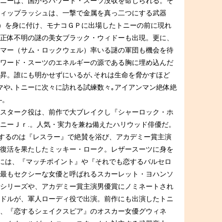
ニーは、国からパワード・スーツ没収を命じられる。そ
ィップラッシュは、一撃で金属を真っ二つにする武器
“）を身に付け、モナコＧＰに出場したトニーの前に現れ
正体不明の謎の美女ブラック・ウィドーも出現。更に、
マー（サム・ロックウェル）率いる謎の軍団も機会を待
ワード・スーツのエネルギーの源である胸に埋め込んだ
昇。誰にも明かせずにいるが､それは生命を脅かすほど
マや､トニーに次々に訪れる試練数々｡アイアンマン絶体絶
—。
スターク役は、前作で大ブレイクし『シャーロック・ホ
ニーＪｒ.。人気・実力を兼ね備えたハリウッド俳優だ。
演するのは『レスラー』で絶賛を浴び、アカデミー賞主演
復活を果たしたミッキー・ローク。レザースーツに身を
”には、『マッチポイント』や『それでも恋するバルセロ
最もセクシーな女優と呼ばれるスカーレット・ヨハンソ
シリーズや、アカデミー賞主演男優賞にノミネートされ
ドルが、軍人ローディ役で出演。前作にも出演したトニ
、『恋するシェイクスピア』のオスカー女優グウィネ