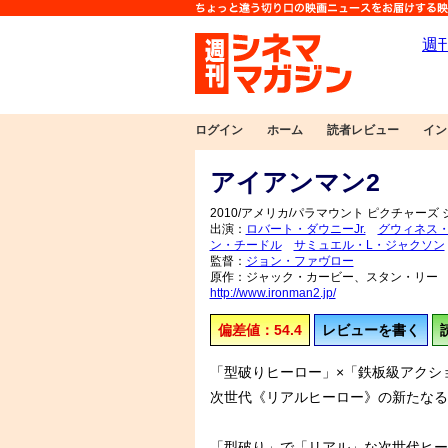
ログイン
ホーム
読者レビュー
イン
アイアンマン2
2010/アメリカ/パラマウント ピクチャーズ
出演：
ロバート・ダウニーJr.
グウィネス
ン・チードル
サミュエル・L・ジャクソン
監督：
ジョン・ファヴロー
原作：ジャック・カービー、スタン・リー
http://www.ironman2.jp/
偏差値：54.4
レビューを書く
「型破りヒーロー」×「鉄板級アクシ
次世代《リアルヒーロー》の新たなる
「型破り」で「リアル」な次世代ヒー