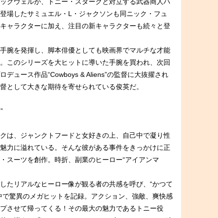
ックウェルが、トニー・スタークと対立する武器商人ハ
登場したサミュエル・L・ジャクソンも同ニック・フュ
キャラクターに加え、注目の新キャラクターも続々と登
手腕を発揮し、脚本俳優としても映画界でマルチな才能
。このシリーズを大ヒットに導いた手腕を買われ、次回
ース作品“Cowboys & Aliens”の監督に大抜擢され
督として大きな期待を寄せられている俊英だ。
”
クは、ジャンクトフードと女好きの上、自己中で凝り性
魅力に溢れている。そんな彼がある事件をきっかけに正
・スーツを創作。時折、副業のヒーロー“アイアンマ
したリアルなヒーロー像が観る者の共感を呼び、“かつて
中で驚異のメガヒットを記録。アクション、強敵、爽快感
プさせて帰ってくる！その最大の魅力であるトニー役