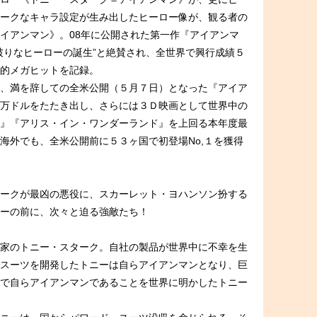
ークなキャラ設定が生み出したヒーロー像が、観る者の
イアンマン》。08年に公開された第一作『アイアンマ
破りなヒーローの誕生”と絶賛され、全世界で興行成績５
驚異的メガヒットを記録。
、満を辞しての全米公開（５月７日）となった『アイア
万ドルをたたき出し、さらには３Ｄ映画として世界中の
』『アリス・イン・ワンダーランド』を上回る本年度最
海外でも、全米公開前に５３ヶ国で初登場No,１を獲得
ークが最凶の悪役に、スカーレット・ヨハンソン扮する
ーの前に、次々と迫る強敵たち！
家のトニー・スターク。自社の製品が世界中に不幸を生
スーツを開発したトニーは自らアイアンマンとなり、巨
で自らアイアンマンであることを世界に明かしたトニー