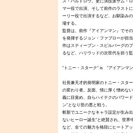
ス・パルトロウ。更に演技派サム・ロ
マー役で出演、そして前作のラストに
ーリー役で出演するなど、お馴染みの
場する。
監督は、前作『アイアンマン』でその
を発揮するジョン・ファブローが担当
作はスティーブン・スピルバーグのプロデュ
るなど、ハリウッドの次世代を担う監
“トニー・スターク” is “アイアンマン
社長兼天才的発明家のトニー・スター
の変わり者。反面、情に厚く憎めない
義に目覚め、自らハイテクのパワード
ン”となり世の悪と戦う。
斬新でユニークなキャラ設定が生み出
ないヒーロー誕生”と絶賛され、世界
など、全ての魅力を格段にヒートアッ