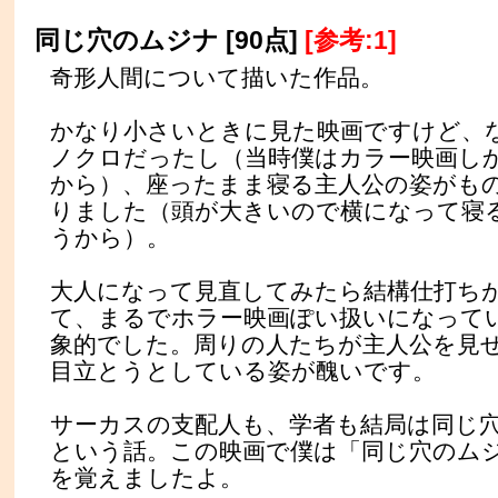
同じ穴のムジナ [90点]
[参考:1]
奇形人間について描いた作品。
かなり小さいときに見た映画ですけど、
ノクロだったし（当時僕はカラー映画し
から）、座ったまま寝る主人公の姿がも
りました（頭が大きいので横になって寝
うから）。
大人になって見直してみたら結構仕打ち
て、まるでホラー映画ぽい扱いになって
象的でした。周りの人たちが主人公を見
目立とうとしている姿が醜いです。
サーカスの支配人も、学者も結局は同じ
という話。この映画で僕は「同じ穴のム
を覚えましたよ。