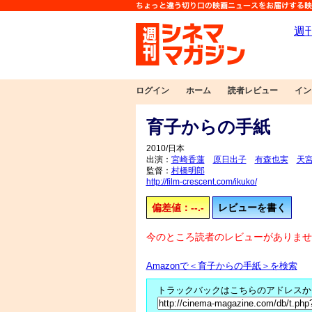
ログイン
ホーム
読者レビュー
イン
育子からの手紙
2010/日本
出演：
宮崎香蓮
原日出子
有森也実
天
監督：
村橋明郎
http://film-crescent.com/ikuko/
偏差値：--.-
レビューを書く
今のところ読者のレビューがありませ
Amazonで＜育子からの手紙＞を検索
トラックバックはこちらのアドレスか