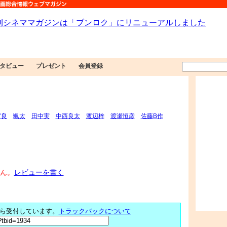
タビュー
プレゼント
会員登録
宮良
颯太
田中実
中西良太
渡辺梓
渡瀬恒彦
佐藤B作
ん。
レビューを書く
ら受付しています。
トラックバックについて