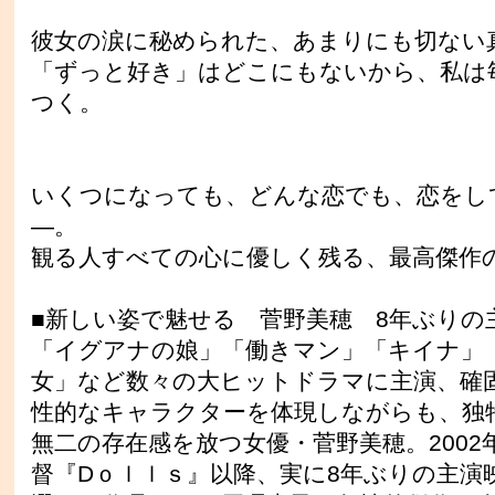
彼女の涙に秘められた、あまりにも切ない真実
「ずっと好き」はどこにもないから、私は
つく。
いくつになっても、どんな恋でも、恋をし
—。
観る人すべての心に優しく残る、最高傑作
■新しい姿で魅せる 菅野美穂 8年ぶり
「イグアナの娘」「働きマン」「キイナ」
女」など数々の大ヒットドラマに主演、確
性的なキャラクターを体現しながらも、独
無二の存在感を放つ女優・菅野美穂。2002
督『Dｏｌｌｓ』以降、実に8年ぶりの主演