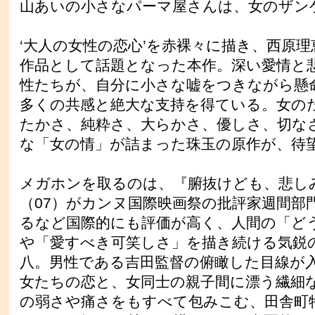
山あいの小さなパーマ屋さんは、女のザン
‘大人の女性の恋心’を赤裸々に描き、西原
作品として話題となった本作。深い愛情と
性たちが、自分に小さな嘘をつきながら懸
多くの共感と絶大な支持を得ている。女の
たかさ、純粋さ、大らかさ、優しさ、切な
な「女の情」が詰まった珠玉の原作が、待
メガホンを取るのは、『腑抜けども、悲し
（07）がカンヌ国際映画祭の批評家週間部
るなど国際的にも評価が高く、人間の「ど
や「愛すべき可笑しさ」を描き続ける気鋭
八。男性である吉田監督の俯瞰した目線が
女たちの恋と、女同士の親子間に漂う繊細
の弱さや痛さをもすべて包みこむ、田舎町