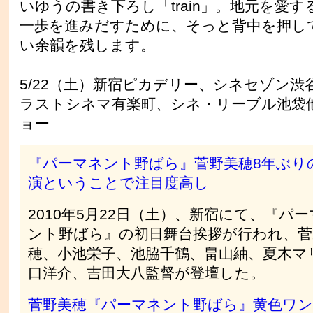
いゆうの書き下ろし「train」。地元を愛
一歩を進みだすために、そっと背中を押し
い余韻を残します。
5/22（土）新宿ピカデリー、シネセゾン
ラストシネマ有楽町、シネ・リーブル池袋
ョー
『パーマネント野ばら』菅野美穂8年ぶり
演ということで注目度高し
2010年5月22日（土）、新宿にて、『パ
ント野ばら』の初日舞台挨拶が行われ、菅
穂、小池栄子、池脇千鶴、畠山紬、夏木マ
口洋介、吉田大八監督が登壇した。
菅野美穂『パーマネント野ばら』黄色ワ