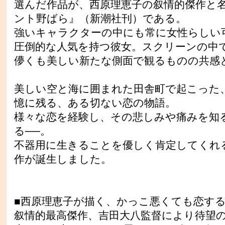
選んだ作品が、西原理恵子の叙情的傑作と
ント野ばら』（新潮社刊）である。
強いキャラクターの中にも常に女性らしい
圧倒的な人気を持つ彼女。スクリーンの中
儚くも美しい新たな側面で観るものの共感
美しい空と海に囲まれた田舎町で起こった
憶に残る、ある切ない恋の物語。
様々な恋を経験し、その悲しみや痛みを知
る──。
不器用に生きることを優しく肯定してくれ
作が誕生しました。
■西原理恵子が描く、かっこ悪くても恋す
叙情的最高傑作、吉田大八監督により待望