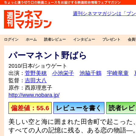
ログイン
ホーム
読者レビュー
インタビュー
プレゼント
会員
パーマネント野ばら
2010/日本/ショウゲート
出演：
菅野美穂
小池栄子
池脇千鶴
宇崎竜童
監督：
吉田大八
原作：西原理恵子
http://www.nobara.jp/
偏差値：55.6
レビューを書く
読者レビュ
美しい空と海に囲まれた田舎町で起こった
すべての人の記憶に残る、ある恋の物語—