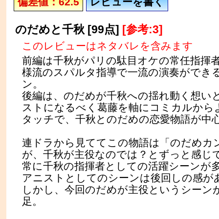
偏差値：62.5
レビューを書く
のだめと千秋 [99点]
[参考:3]
このレビューはネタバレを含みます
前編は千秋がパリの駄目オケの常任指揮
様流のスパルタ指導で一流の演奏ができ
ン。
後編は、のだめが千秋への揺れ動く想い
ストになるべく葛藤を軸にコミカルから
タッチで、千秋とのだめの恋愛物語が中
連ドラから見ててこの物語は「のだめカ
が、千秋が主役なのでは？とずっと感じ
常に千秋の指揮者としての活躍シーンが
アニストとしてのシーンは後回しの感が
しかし、今回のだめが主役というシーン
足。