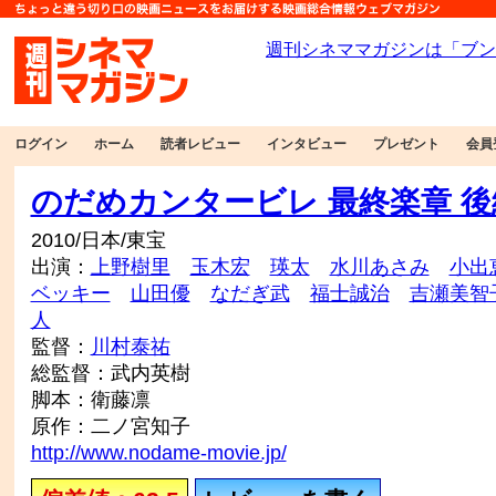
ログイン
ホーム
読者レビュー
インタビュー
プレゼント
会員
のだめカンタービレ 最終楽章 後
2010/日本/東宝
出演：
上野樹里
玉木宏
瑛太
水川あさみ
小出
ベッキー
山田優
なだぎ武
福士誠治
吉瀬美智
人
監督：
川村泰祐
総監督：武内英樹
脚本：衛藤凛
原作：二ノ宮知子
http://www.nodame-movie.jp/