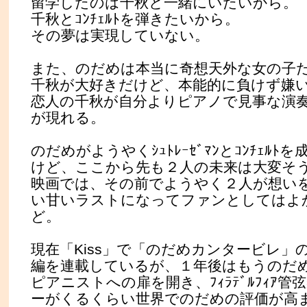
留学したのは千秋と一緒にいたいから。
千秋とｺﾝﾁｪﾙﾄを弾きたいから。
その夢は実現していない。
また、のだめは本当に奇想天外な女の子
千秋が大好きだけど、本能的に負けず嫌
恋人の千秋が自分よりピアノで見事な演
が現れる。
のだめがようやくｼｭﾄﾚｰｾﾞﾏﾝとｺﾝﾁｪﾙ
けど、ここから先も２人の未来は大変そ
映画では、その前でようやく２人が想い
い甘いラストになってファンとしてはよ
ど。
現在「Kiss」で「のだめカンタービレ」
編を連載しているが、１年後はもうのだ
ピアニストへの扉を開き、ﾌｨﾗﾃﾞﾙﾌｨｱ
ーがくるくらい世界でのだめの評価が高