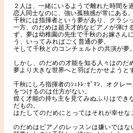
２人は、一緒にいるようで離れた時間を
恋人同士なのに、強い孤独感が常にある
千秋には指揮者という夢があり、クラシ
一方、のだめは超天才的なピアノが弾け
ず、夢は幼稚園の先生で千秋のお嫁さん
う、いってみればごく普通の夢。
そして千秋とのコンチェルトの共演が夢
しかし、のだめの才能を知る人々はのだ
夢より大きな世界へと羽ばたかせようと
千秋にしろ指揮者のｼｭﾄﾚｰｾﾞﾏﾝ、オク
をつけるのは仕方がない。
煌く才能の持ち主を見てみぬふりはでき
だもの。
はたしてのだめにとってはそれが幸せな
のだめはピアノのレッスンは嫌いではな