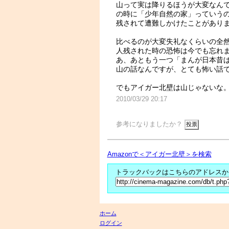
山って実は降りるほうが大変なん
の時に「少年自然の家」っていう
残されて遭難しかけたことがあり
比べるのが大変失礼なくらいの全
人残された時の恐怖は今でも忘れ
あ、あともう一つ「まんが日本昔
山の話なんですが、とても怖い話
でもアイガー北壁は山じゃないな
2010/03/29 20:17
参考になりましたか？
Amazonで＜アイガー北壁＞を検索
トラックバックはこちらのアドレスか
ホーム
ログイン