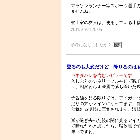
マラソンランナー等スポーツ選手
ませんね。
登山家の友人は、使用している小
2011/01/08 20:05
参考になりましたか？
登るのも大変だけど、降りるのは
※ネタバレを含むレビューです。
久しぶりのシネリーブル神戸で観
～。相変わらず綺麗で落ち着いた
予告編を見る限りでは、アイガー
だりの方がメインになってます。
鬼気迫る演技に圧倒されます。演
嵐が過ぎ去った後の闇に光るアイ
て晴れたかと思ったら、猛吹雪で
怖いですね。