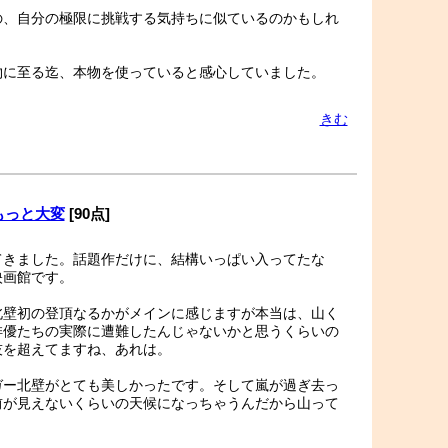
の、自分の極限に挑戦する気持ちに似ているのかもしれ
物に至る迄、本物を使っていると感心していました。
きむ
もっと大変
[90点]
てきました。話題作だけに、結構いっぱい入ってたな
映画館です。
北壁初の登頂なるかがメインに感じますが本当は、山く
俳優たちの実際に遭難したんじゃないかと思うくらいの
技を超えてますね、あれは。
ガー北壁がとても美しかったです。そして嵐が過ぎ去っ
前が見えないくらいの天候になっちゃうんだから山って