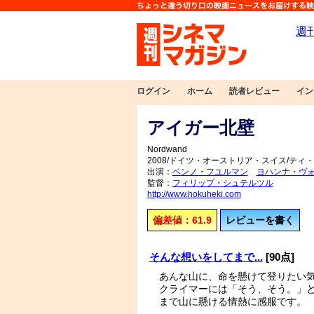
ログイン
ホーム
読者レビュー
イン
アイガー北壁
Nordwand
2008/ドイツ・オーストリア・スイス/ティ・
出演：
ベンノ・フユルマン
ヨハンナ・ヴ
監督：
フィリップ・シュテルツル
http://www.hokuheki.com
偏差値：61.9
レビューを書く
そんな想いをしてまで...
[90点]
あんな山に、命を懸けて登りたい
クライマーには「そう、そう。」
まで山に懸ける情熱に感服です。