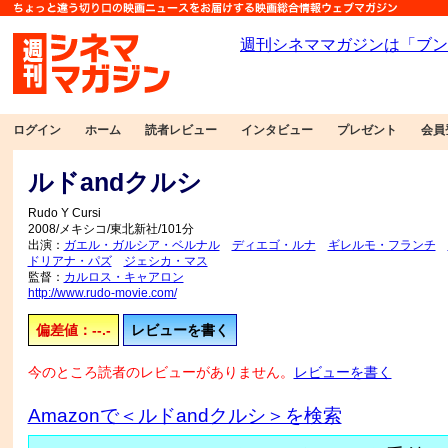
ログイン
ホーム
読者レビュー
インタビュー
プレゼント
会員
ルドandクルシ
Rudo Y Cursi
2008/メキシコ/東北新社/101分
出演：
ガエル・ガルシア・ベルナル
ディエゴ・ルナ
ギレルモ・フランチ
ドリアナ・パズ
ジェシカ・マス
監督：
カルロス・キャアロン
http://www.rudo-movie.com/
偏差値：--.-
レビューを書く
今のところ読者のレビューがありません。
レビューを書く
Amazonで＜ルドandクルシ＞を検索