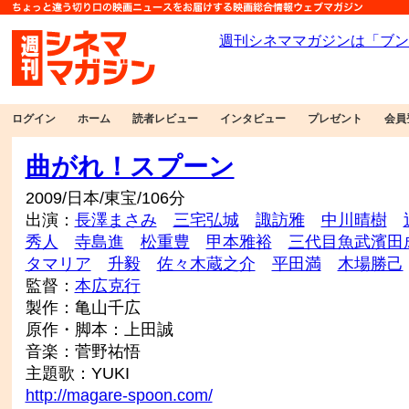
ログイン
ホーム
読者レビュー
インタビュー
プレゼント
会員
曲がれ！スプーン
2009/日本/東宝/106分
出演：
長澤まさみ
三宅弘城
諏訪雅
中川晴樹
秀人
寺島進
松重豊
甲本雅裕
三代目魚武濱田
タマリア
升毅
佐々木蔵之介
平田満
木場勝己
監督：
本広克行
製作：亀山千広
原作・脚本：上田誠
音楽：菅野祐悟
主題歌：YUKI
http://magare-spoon.com/