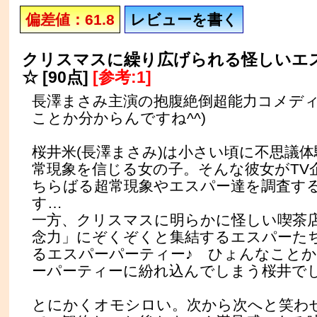
偏差値：61.8
レビューを書く
クリスマスに繰り広げられる怪しいエ
☆ [90点]
[参考:1]
長澤まさみ主演の抱腹絶倒超能力コメディ
ことか分からんですね^^)
桜井米(長澤まさみ)は小さい頃に不思議
常現象を信じる女の子。そんな彼女がTV
ちらばる超常現象やエスパー達を調査す
す…
一方、クリスマスに明らかに怪しい喫茶
念力」にぞくぞくと集結するエスパーた
るエスパーパーティー♪ ひょんなこと
ーパーティーに紛れ込んでしまう桜井で
とにかくオモシロい。次から次へと笑わ