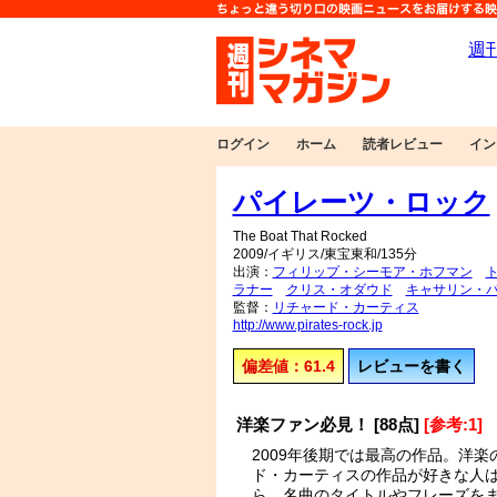
ログイン
ホーム
読者レビュー
イン
パイレーツ・ロック
The Boat That Rocked
2009/イギリス/東宝東和/135分
出演：
フィリップ・シーモア・ホフマン
ラナー
クリス・オダウド
キャサリン・
監督：
リチャード・カーティス
http://www.pirates-rock.jp
偏差値：61.4
レビューを書く
洋楽ファン必見！ [88点]
[参考:1]
2009年後期では最高の作品。洋
ド・カーティスの作品が好きな人
ら、名曲のタイトルやフレーズを