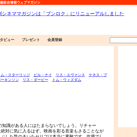
タビュー
プレゼント
会員登録
トム・スターリッジ
ビル・ナイ
リス・エヴァンス
ケネス・ブ
パーキンソン
リス・ダービー
トム・ウィズダム
楽の知識がある人にはたまらないでしょう。リチャー
は絶対に気に入るはず。映画を彩る音楽もさることなが
まぶした気のきいたセリフは本当に素敵です。吹替でし