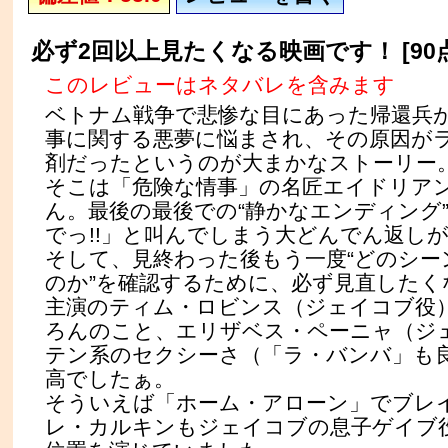
必ず2回以上見たくなる映画です！ [90点
このレビューはネタバレを含みます
ベトナム戦争で悲惨な目にあった帰還兵
事に関する悪夢に悩まされ、その原因が
剤だったというのが大まかなストーリー
そこは「危険な情事」の名匠エイドリア
ん。最後の最後での“静かなエンディング
でっ!!」と叫んでしまう大どんでん返し
そして、見終わった後もう一度“どのシー
のか”を確認するために、必ず見直したく
主演のティム・ロビンス（ジェイコブ役
ろんのこと、エリザベス・ペーニャ（ジ
テン系のセクシーさ（「ラ・バンバ」も
高でしたぁ。
そういえば「ホーム・アローン」でブレ
レ・カルキンもジェイコブの息子ゲイブ