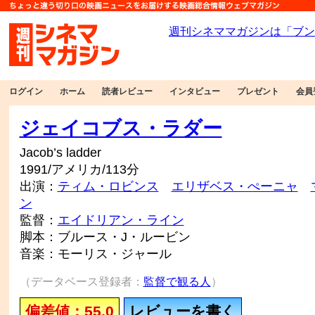
ログイン
ホーム
読者レビュー
インタビュー
プレゼント
会員
ジェイコブス・ラダー
Jacob’s ladder
1991/アメリカ/113分
出演：
ティム・ロビンス
エリザベス・ぺーニャ
ン
監督：
エイドリアン・ライン
脚本：ブルース・J・ルービン
音楽：モーリス・ジャール
（データベース登録者：
監督で観る人
）
偏差値：55.0
レビューを書く