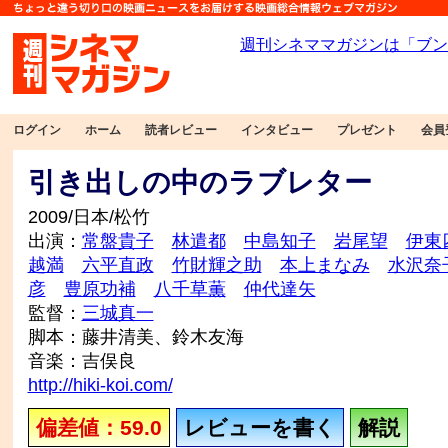
ログイン
ホーム
読者レビュー
インタビュー
プレゼント
会員
引き出しの中のラブレター
2009/日本/松竹
出演：
常盤貴子
林遣都
中島知子
岩尾望
伊東
越満
六平直政
竹財輝之助
本上まなみ
水沢奈
彦
豊原功補
八千草薫
仲代達矢
監督：
三城真一
脚本：藤井清美、鈴木友海
音楽：吉俣良
http://hiki-koi.com/
偏差値：59.0
レビューを書く
解説