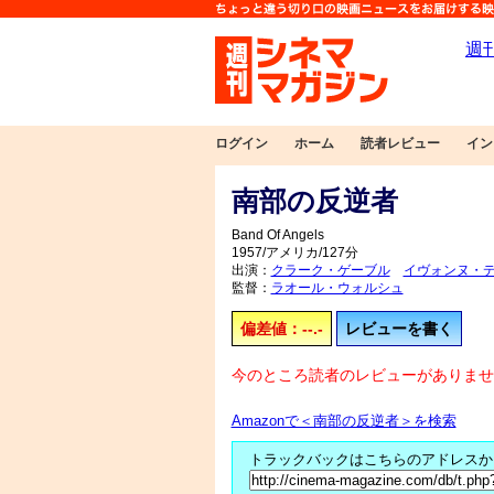
ログイン
ホーム
読者レビュー
イン
南部の反逆者
Band Of Angels
1957/アメリカ/127分
出演：
クラーク・ゲーブル
イヴォンヌ・
監督：
ラオール・ウォルシュ
偏差値：--.-
レビューを書く
今のところ読者のレビューがありませ
Amazonで＜南部の反逆者＞を検索
トラックバックはこちらのアドレスか