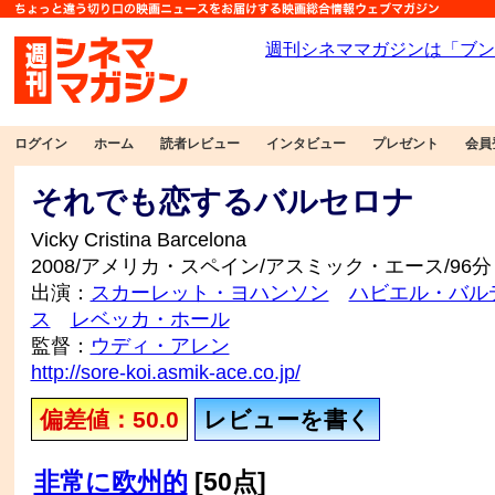
ログイン
ホーム
読者レビュー
インタビュー
プレゼント
会員
それでも恋するバルセロナ
Vicky Cristina Barcelona
2008/アメリカ・スペイン/アスミック・エース/96分
出演：
スカーレット・ヨハンソン
ハビエル・バル
ス
レベッカ・ホール
監督：
ウディ・アレン
http://sore-koi.asmik-ace.co.jp/
偏差値：50.0
レビューを書く
非常に欧州的
[50点]