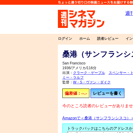
ログイン
ホーム
読者レビュー
イン
桑港（サンフランシ
San Francisco
1936/アメリカ/116分
出演：
クラーク・ゲーブル
スペンサー・
ミー・ラルフ
監督：
W・S・ヴァン・ダイク
偏差値：--.-
レビューを書く
今のところ読者のレビューがありませ
Amazonで＜桑港（サンフランシスコ）
トラックバックはこちらのアドレスか