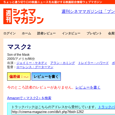
ログイン
ホーム
読者レビュー
インタビュー
プレゼント
会員
マスク2
Son of the Mask
2005/アメリカ/96分
出演：
ジェイミー・ケネディ
アラン・カミング
トレイラー・ハワード
ボ
監督：
ローレンス・グーターマン
偏差値：--.-
レビューを書く
今のところ読者のレビューがありません。
レビューを書く
Amazonで＜マスク2＞を検索
トラックバックはこちらのアドレスから受付しています。
トラックバ