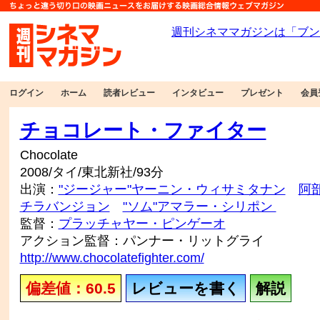
ログイン
ホーム
読者レビュー
インタビュー
プレゼント
会員
チョコレート・ファイター
Chocolate
2008/タイ/東北新社/93分
出演：
"ジージャー"ヤーニン・ウィサミタナン
阿
チラバンジョン
"ソム"アマラー・シリポン
監督：
プラッチャヤー・ピンゲーオ
アクション監督：パンナー・リットグライ
http://www.chocolatefighter.com/
偏差値：60.5
レビューを書く
解説