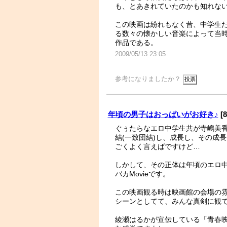
も、とあきれていたのかも知れな
この映画は紛れもなく昔、中学生
る数々の懐かしい音楽によって当
作品である。
2009/05/13 23:05
参考になりましたか？
年頃の男子はおっぱいがお好き♪
[
ぐぅたらなエロ中学生共が寺嶋美香
結(一致団結)し、成長し、その成
ごくよく言えばですけど…
しかして、その正体は年頃のエロ
バカMovieです。
この映画観る時は映画館の会場の
シーンとしてて、みんな真剣に観て
綾瀬はるかが宣伝している「青春