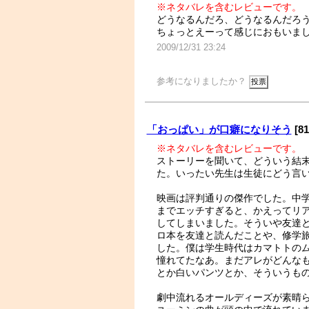
※ネタバレを含むレビューです。
どうなるんだろ、どうなるんだろ
ちょっとえーって感じにおもいま
2009/12/31 23:24
参考になりましたか？
「おっぱい」が口癖になりそう
[8
※ネタバレを含むレビューです。
ストーリーを聞いて、どういう結
た。いったい先生は生徒にどう言
映画は評判通りの傑作でした。中
までエッチすぎると、かえってリ
してしまいました。そういや友達
ロ本を友達と読んだことや、修学
した。僕は学生時代はカマトトの
憧れてたなあ。まだアレがどんな
とか白いパンツとか、そういうも
劇中流れるオールディーズが素晴