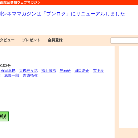
タビュー
プレゼント
会員登録
102分
石田卓也
大後寿々花
福士誠治
光石研
田口浩正
市毛良
季
恵隆一郎
吉原拓弥
解説