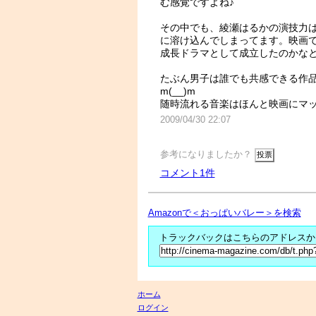
む感覚ですよね♪
その中でも、綾瀬はるかの演技力
に溶け込んでしまってます。映画で
成長ドラマとして成立したのかな
たぶん男子は誰でも共感できる作
m(__)m
随時流れる音楽はほんと映画にマ
2009/04/30 22:07
参考になりましたか？
コメント1件
Amazonで＜おっぱいバレー＞を検索
トラックバックはこちらのアドレスか
ホーム
ログイン