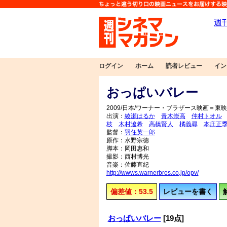
ログイン
ホーム
読者レビュー
イン
おっぱいバレー
2009/日本/ワーナー・ブラザース映画＝東映/
出演：
綾瀬はるか
青木崇高
仲村トオル
枝
木村遼希
高橋賢人
橘義尋
本庄正
監督：
羽住英一郎
原作：水野宗徳
脚本：岡田惠和
撮影：西村博光
音楽：佐藤直紀
http://wwws.warnerbros.co.jp/opv/
偏差値：53.5
レビューを書く
おっぱいバレー
[19点]