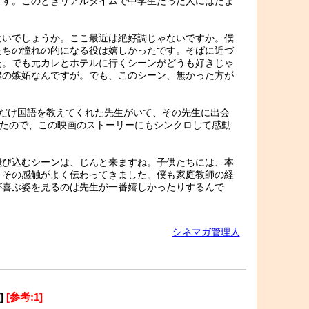
ます。このときリアルタイムで中学生だった人にはたま
ないでしょうか。ここ最近は絶好調じゃないですか。僕
たちの憧れの的になる役は嬉しかったです。そばに近づ
た。でも元カレとホテルに行くシーンがどうも好きじゃ
僕の嫉妬なんですが。でも、このシーン、無かった方が
月だけ国語を教えてくれた先生がいて、その先生に出会
ったので、この映画のストーリーにもシンクロして感動
飛び込むシーンは、じんと来ますね。子供たちには、本
。その感触がよく伝わってきました。僕も家庭教師の経
が喜ぶ姿を見るのは先生が一番嬉しかったりするんで
シネマガ管理人
]
[参考:1]