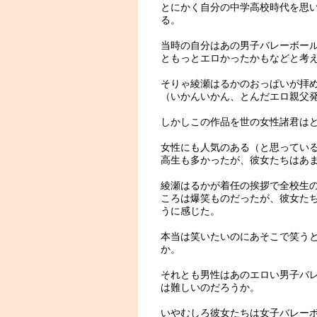
とにかく自分の中学高校時代を思
る。
当時の自分はあの男子バレーボー
ともっとエロかったかもなどと考
そりゃ綾瀬はるかのおっぱいが拝
（いかんいかん、とんだエロ親父
しかしこの作品を世の女性諸君は
女性にも人気のある（と思ってい
高生も多かったが、彼女たちはあ
綾瀬はるかが着任の挨拶で全校生
ころは爆笑ものだったが、彼女た
うに感じた。
本当は笑いたいのにあそこで笑う
か。
それとも男性はあのエロい男子バ
は難しいのだろうか。
いやむしろ彼女たちは女子バレー