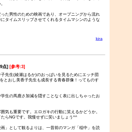
い。
だった男性のための映画であり、オープニングから流れ
時にタイムスリップさせてくれるタイムマシンのような
kira
89点]
[参考:3]
子先生(綾瀬はるか)のおっぱいを見るためにエッチ団
長をとおし美香子先生も成長する青春群像！ってものす
中学生の馬鹿さ加減を隠すことなく表に出しちゃったお
雰囲気も重要です。エロガキの行動に笑えるかどうか。
たらNGです。我慢せずに笑いましょう^^
映画」として観るよりは、一昔前のマンガ「稲中」を読