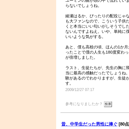
ユーミンの曲が頭の中で流れてい
らないでしょうね。
綾瀬はるか、ぴったりの配役じゃ
も大ファンなので、こういう子供
くと本当にいい匂いがしそうでし
ないんですよねえ。いや、単純に
いいような気がする。
あと、僕も高校の頃、ほんの1か
ったことで僕の人生も180度変わ
が倍増しました。
ラスト、生徒たちが、先生の胸に
当に最高の感触だったでしょうね
験があるのでわかりますが、生徒
す。
2009/12/27 07:17
参考になりましたか？
昔、中学生だった男性に捧ぐ
[80点