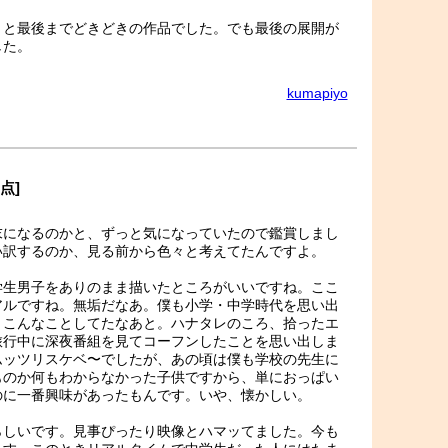
うと最後までどきどきの作品でした。でも最後の展開が
した。
kumapiyo
1点]
末になるのかと、ずっと気になっていたので鑑賞しまし
い訳するのか、見る前から色々と考えてたんですよ。
学生男子をありのまま描いたところがいいですね。ここ
アルですね。無垢だなあ。僕も小学・中学時代を思い出
とこんなことしてたなあと。ハナタレのころ、拾ったエ
旅行中に深夜番組を見てコーフンしたことを思い出しま
ムッツリスケベ〜でしたが、あの頃は僕も学校の先生に
ものか何もわからなかった子供ですから、単におっぱい
のに一番興味があったもんです。いや、懐かしい。
らしいです。見事ぴったり映像とハマッてました。今も