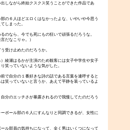
い出しながら終始クスクス笑うことができた作品であ
ル部の６人ほどエロくはなかったよな、いやいや今思う
えてしまった。
めるのなら、今でも死にもの狂いで頑張るだろうな。
発言だなこりゃ。）
どう受け止めたのだろうか。
る）綾瀬はるかが主演のため観客には女子中学生や女子
まり笑っていないような気がした。
の前で自分の１番好きな詩の話である言葉を連呼すると
ちは笑っていないと言うか、あえて平静を装っているよ
と自分のエッチさが暴露されるので我慢してたのだろう
レーボール部の６人にすんなりと同調できるが、女性に
ボール部員の気持ちになって、全く男はいくつになって