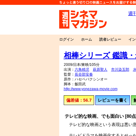
ログイン
ホーム
読者レビュー
イン
相棒シリーズ 鑑識
2009/日本/東映/105分
出演：
六角精児
萩原聖人
市川染五郎
監督：
長谷部安春
原作：ハセベバクシンオー
脚本：飯田武
http://www.yonezawa-movie.com
偏差値：56.7
レビューを書く
テレビ的な映画、でも面白い [80点
テレビ的な映画という表現は悪い
テレビドラマを映画化するとせっ