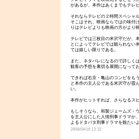
があるが、本作はあくまでもテレ
それならテレビの２時間スペシャ
そこはそれ、映画ならではの味付け
りはテレビよりも映画の方がより
テレビでは三枚目の米沢守だが、本
とによってテレビでは観られない
ては嬉しい限りである。
また、ネタバレになるので詳しく
観客の予想を裏切る展開になって
できれば右京・亀山のコンビをも
と本作の主人公である米沢守が霞
い。
本作がヒットすれば、さらなるス
もしそうなら、和製ジェームズ・ウ
を主人公にした人情刑事ドラマか
よるドタバタ刑事ドラマを観たいよ
2009/04/18 13:32