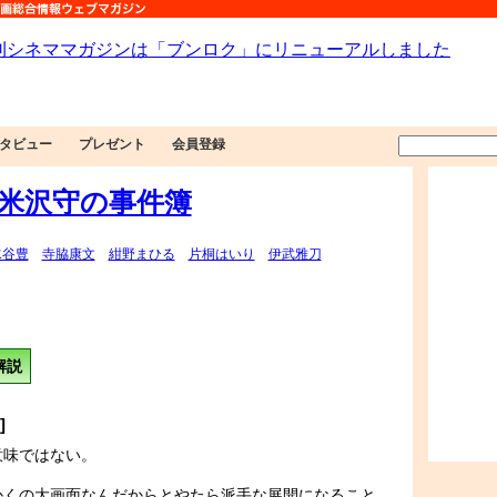
タビュー
プレゼント
会員登録
・米沢守の事件簿
水谷豊
寺脇康文
紺野まひる
片桐はいり
伊武雅刀
解説
]
意味ではない。
かくの大画面なんだからとやたら派手な展開になること