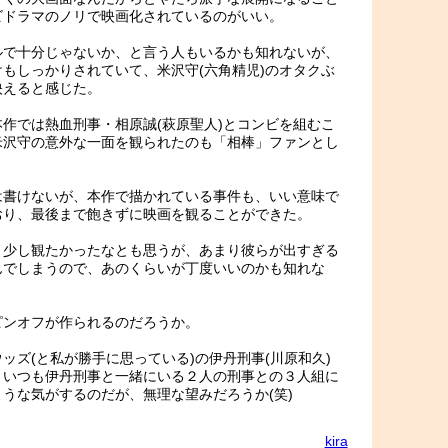
ビドラマのノリで映画化されているのがいい。
ルで十分じゃないか、と言う人もいるかも知れないが、
もしっかりされていて、米沢守(六角精児)のオタクぶ
映えると感じた。
作では熱血刑事・相原誠(萩原聖人)とコンビを組むこ
米沢守の意外な一面を観られたのも「相棒」ファンとし
は書けないが、本作で描かれている事件も、いい意味で
おり、最後まで飽きずに映画を観ることができた。
う少し観たかったなとも思うが、あまり彼らが出すぎる
んでしまうので、あのくらいが丁度いいのかも知れな
ピンオフが作られるのだろうか。
ッズ(と私が勝手に思っている)の伊丹刑事(川原和久)
、いつも伊丹刑事と一緒にいる２人の刑事との３人組に
うな気がするのだが、無理な望みだろうか(笑)
kira