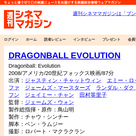
ログイン
ホーム
読者レビュー
インタビュー
プレゼント
会員
DRAGONBALL EVOLUTION
Dragonball: Evolution
2008/アメリカ/20世紀フォックス映画/87分
出演：
ジャスティン・チャットウィン
エミー・ロ
ファ
ジェームズ・マースターズ
ランダル・ダク
フン
ジェイミー・チャン
田村英里子
監督：
ジェームズ・ウォン
製作総指揮・原作：鳥山明
製作：チャウ・シンチー
脚本：ベン・ラムジー
撮影：ロバート・マクラクラン