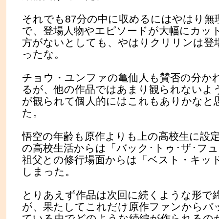
それでも87分の中に収めるにはやはり無
で、登場人物やエピソードが大幅にカッ
方がないとしても、やはりクリリンは登
ったな。
チョウ・ユンファの亀仙人も賛否の分か
るが、他の作品ではあまり観られないよ
が観られて個人的にはこれもありかなと
た。
悟空の年齢も原作よりも上の高校生に設
の高校生活からは「バック･トゥ･ザ･フ
祖父との修行場面からは「ベスト・キッ
しまった。
とりあえず作品は次回に続くような形で
が、果たしてこれだけ原作ファンからバ
ている中でどのような続編が作られるの